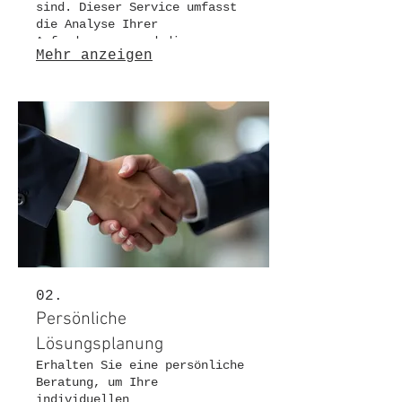
sind. Dieser Service umfasst
die Analyse Ihrer
Anforderungen und die
Mehr anzeigen
Erstellung eines detaillierten
Plans zur Umsetzung Ihres
Projekts. Der Fokus liegt auf
innovativen Ansätzen und
effizienter Ausführung.
02.
Persönliche
Lösungsplanung
Erhalten Sie eine persönliche
Beratung, um Ihre
individuellen